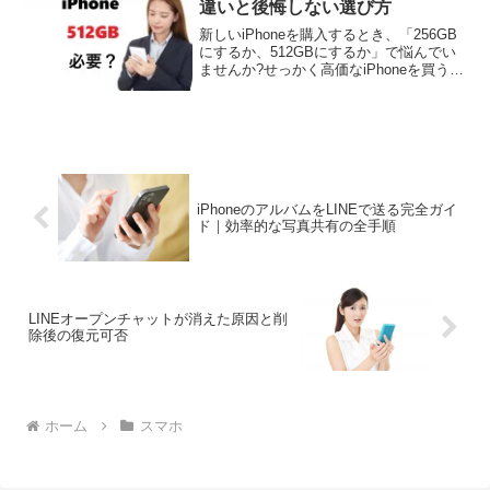
違いと後悔しない選び方
新しいiPhoneを購入するとき、「256GB
にするか、512GBにするか」で悩んでい
ませんか?せっかく高価なiPhoneを買うな
ら失敗したくない。でも、価格差が2万円
近くあるとなると、本当に512GBが必要
なのか迷ってしまいますよね。「5...
iPhoneのアルバムをLINEで送る完全ガイ
ド｜効率的な写真共有の全手順
LINEオープンチャットが消えた原因と削
除後の復元可否
ホーム
スマホ