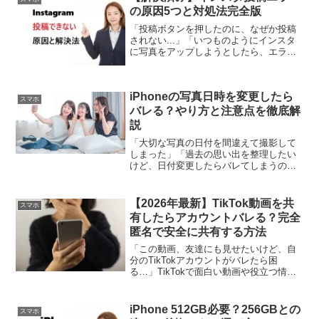
の原因5つと対処法完全版
「投稿ボタンを押したのに、なぜか投稿
されない...」「いつものようにインスタ
に写真をアップしようとしたら、エラー
が出てしまった」そんな経験はありませ
んか？インスタグラムに投稿できないト
ラブルは、実は多くのユーザーが日常的
iPhoneの写真日時を変更したら
に遭遇する問題の一つ...
スマホ
バレる？やり方と注意点を徹底解
説
「大切な写真の日付を間違えて撮影して
しまった」「過去の思い出を整理したい
けど、日付変更したらバレてしまうので
は？」そんな不安を抱えていませんか。
実際に、多くのiPhoneユーザーが写真の
日付に関する悩みを抱えています。海外
【2026年最新】TikTok動画を共
スマホ
旅行先でタイムゾー...
有したらアカウントバレる？完全
匿名で安全に共有する方法
「この動画、友達にも見せたいけど、自
分のTikTokアカウントがバレたら困
る…」TikTokで面白い動画や役立つ情報
を見つけたとき、誰かと共有したくなり
ますよね。でも、その一方で「会社の同
僚や学校の友人に、プライベートな
iPhone 512GB必要？256GBとの
スマホ
TikTokアカウン...