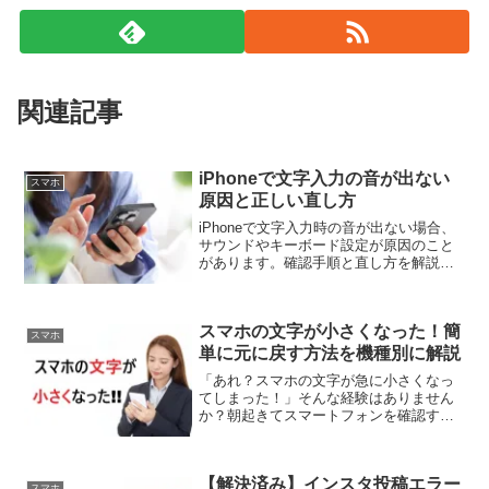
関連記事
iPhoneで文字入力の音が出ない
スマホ
原因と正しい直し方
iPhoneで文字入力時の音が出ない場合、
サウンドやキーボード設定が原因のこと
があります。確認手順と直し方を解説し
ます。
スマホの文字が小さくなった！簡
スマホ
単に元に戻す方法を機種別に解説
「あれ？スマホの文字が急に小さくなっ
てしまった！」そんな経験はありません
か？朝起きてスマートフォンを確認する
と、昨日まで見やすかった文字がなぜか
小さくなっていて、メッセージやウェブ
サイトが読みづらくなってしまった。特
【解決済み】インスタ投稿エラー
に40代以上の方にとって...
スマホ