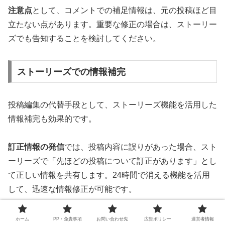
注意点
として、コメントでの補足情報は、元の投稿ほど目
立たない点があります。重要な修正の場合は、ストーリー
ズでも告知することを検討してください。
ストーリーズでの情報補完
投稿編集の代替手段として、ストーリーズ機能を活用した
情報補完も効果的です。
訂正情報の発信
では、投稿内容に誤りがあった場合、スト
ーリーズで「先ほどの投稿について訂正があります」とし
て正しい情報を共有します。24時間で消える機能を活用
して、迅速な情報修正が可能です。
追加情報の提供
として、投稿で伝えきれなかった詳細情報
ホーム
PP・免責事項
お問い合わせ先
広告ポリシー
運営者情報