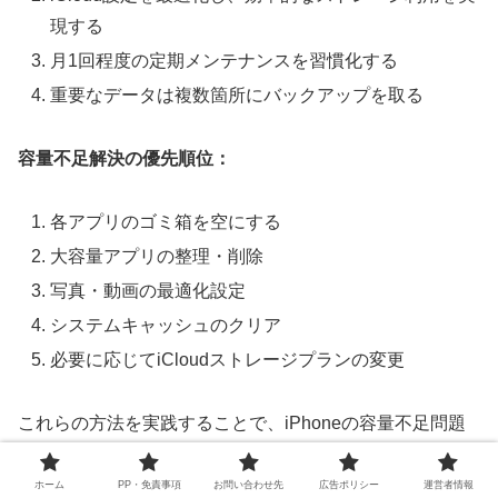
現する
月1回程度の定期メンテナンスを習慣化する
重要なデータは複数箇所にバックアップを取る
容量不足解決の優先順位：
各アプリのゴミ箱を空にする
大容量アプリの整理・削除
写真・動画の最適化設定
システムキャッシュのクリア
必要に応じてiCloudストレージプランの変更
これらの方法を実践することで、iPhoneの容量不足問題
は大幅に改善されるはずです。大切な瞬間を逃すことな
く、快適なiPhoneライフを送りましょう。
ホーム
PP・免責事項
お問い合わせ先
広告ポリシー
運営者情報