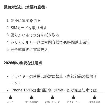
緊急対処法（水濡れ直後）
即座に電源を切る
SIMカードを取り出す
柔らかい布で水分を拭き取る
シリカゲルと一緒に密閉容器で48時間以上保管
完全乾燥後に電源投入
2026年の重要な注意点
ドライヤーの使用は絶対に禁止（内部部品の損傷リ
スク）
iPhone 15/16は生活防水（IP68）だが完全防水では
ない
ホーム
PP・免責事項
お問い合わせ先
広告ポリシー
運営者情報
USB-Cポートは特に水が溜まりやすい構造