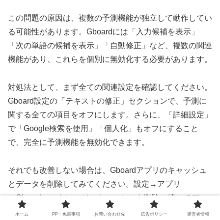
この問題の原因は、複数の予測機能が独立して動作してい
る可能性があります。Gboardには「入力候補を表示」
「次の単語の候補を表示」「自動修正」など、複数の関連
機能があり、これらを個別に無効化する必要があります。
対処法として、まず全ての関連設定を確認してください。
Gboard設定の「テキストの修正」セクションで、予測に
関する全ての項目をオフにします。さらに、「詳細設定」
で「Google検索を使用」「個人化」もオフにすること
で、完全に予測機能を無効化できます。
それでも改善しない場合は、Gboardアプリのキャッシュ
とデータを削除してみてください。設定→アプリ
→Gboard→ストレージ→キャッシュを削除、続いてデー
タを削除を実行します。この操作により、全ての設定が初
ホーム
PP・免責事項
お問い合わせ先
広告ポリシー
運営者情報