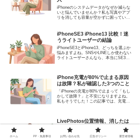
iPhoneのシステムデータがなぜか減らな
いと悩んでいませんか？私も写真やアプ
リを消しても容量が空かずに困っていま
した。この記事では、初期化なしでスト
レージを30GB減らすために私が実践した
裏技や、意外な犯人だったアプリの特定
iPhoneSE3 iPhone13 比較！迷
方法を、失敗談も交えながらご紹介しま
うライトユーザーの結論
す。あなたもこの経験談から、きっと解
決策が見つかりますよ。
iPhoneSE3とiPhone13、どっちを選ぶか
悩みますよね。SNSやLINEしか使わない
ライトユーザーさんなら、本当にSE3で
十分なのでしょうか？私が実際に使って
感じたメリット・デメリットから、後悔
しない選び方をお伝えします。コスパ重
iPhone充電が80%で止まる原因
視の方も必見です。
は故障？私が確認した3つのこと
「iPhoneの充電が80%で止まって「もし
かして故障？」と不安になりますよね。
私もそうでした！この記事では、充電が
進まない原因と自分でできる3つの確認・
解決策を丁寧に解説。大切なiPhoneの寿
命を延ばすヒントも紹介します。」
LivePhotos位置情報、消したは
ずが残る？送る前の確認が大切
LivePhotosの位置情報、プライバシーが
ホーム
PP・免責事項
お問い合わせ先
広告ポリシー
運営者情報
心配で削除方法を探していませんか？友